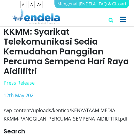
Mengenai JENDELA
FAQ & Glosari
A-
A
A+
KKMM: Syarikat
Telekomunikasi Sedia
Kemudahan Panggilan
Percuma Sempena Hari Raya
Aidilfitri
Press Release
12th May 2021
/wp-content/uploads/kentico/KENYATAAM-MEDIA-
KKMM-PANGGILAN_PERCUMA_SEMPENA_AIDILFITRI.pdf
Search