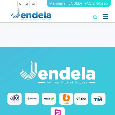
Mengenai JENDELA
FAQ & Glosari
A-
A
A+
Search Results