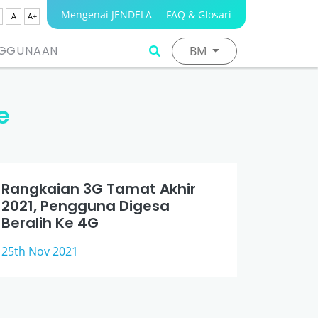
Mengenai JENDELA
FAQ & Glosari
A
A+
NGGUNAAN
BM
e
Rangkaian 3G Tamat Akhir
2021, Pengguna Digesa
Beralih Ke 4G
25th Nov 2021