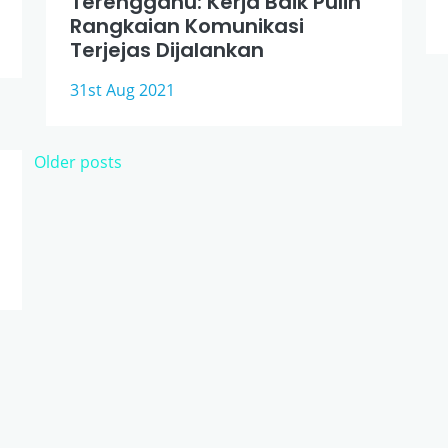
Terengganu: Kerja Baik Pulih
Rangkaian Komunikasi
Terjejas Dijalankan
31st Aug 2021
Posts
Older posts
navigation