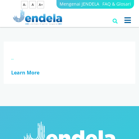
Mengenai JENDELA
FAQ & Glosari
A-
A
A+
Search Results
Videos
..
Learn More