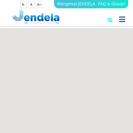
Mengenai JENDELA
FAQ & Glosari
A-
A
A+