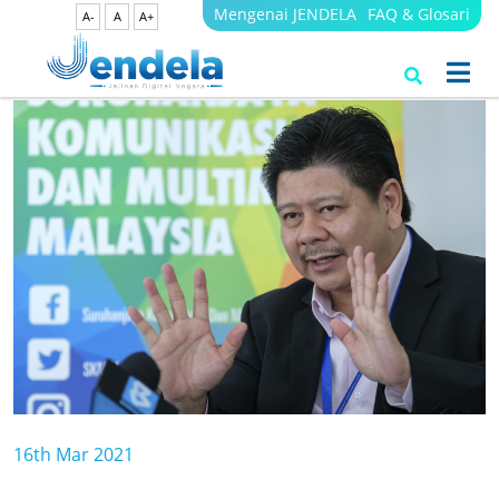
Mengenai JENDELA
FAQ & Glosari
A-
A
A+
16th Mar 2021