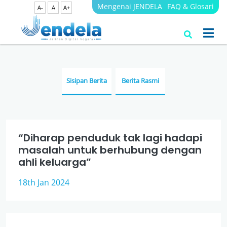
Mengenai JENDELA
FAQ & Glosari
A-
A
A+
Berita
JENDELA
Sisipan Berita
Berita Rasmi
“Diharap penduduk tak lagi hadapi
masalah untuk berhubung dengan
ahli keluarga”
18th Jan 2024