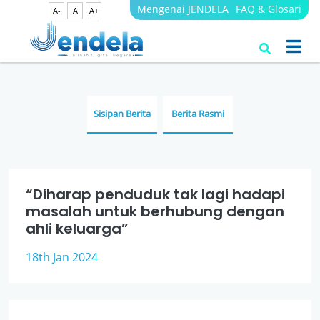
Mengenai JENDELA
FAQ & Glosari
A-
A
A+
Berita
JENDELA
Sisipan Berita
Berita Rasmi
“Diharap penduduk tak lagi hadapi
masalah untuk berhubung dengan
ahli keluarga”
18th Jan 2024