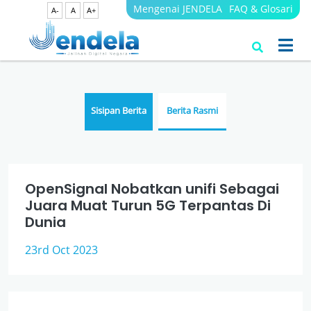
Mengenai JENDELA
FAQ & Glosari
A-
A
A+
Berita
JENDELA
Sisipan Berita
Berita Rasmi
OpenSignal Nobatkan unifi Sebagai
Juara Muat Turun 5G Terpantas Di
Dunia
23rd Oct 2023