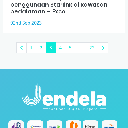
penggunaan Starlink di kawasan
pedalaman – Exco
02nd Sep 2023
1
2
3
4
5
…
22