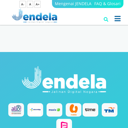
Mengenai JENDELA
FAQ & Glosari
A-
A
A+
Search Results