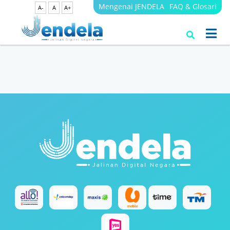
Mengenai JENDELA
FAQ & Glosari
A-
A
A+
Search Results