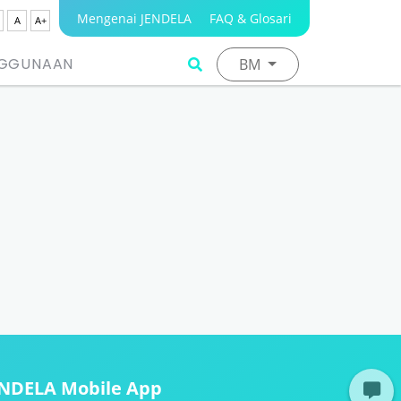
Mengenai JENDELA
FAQ & Glosari
A
A+
NGGUNAAN
BM
ENDELA Mobile App