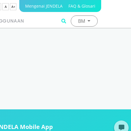
Mengenai JENDELA
FAQ & Glosari
A
A+
NGGUNAAN
BM
ENDELA Mobile App