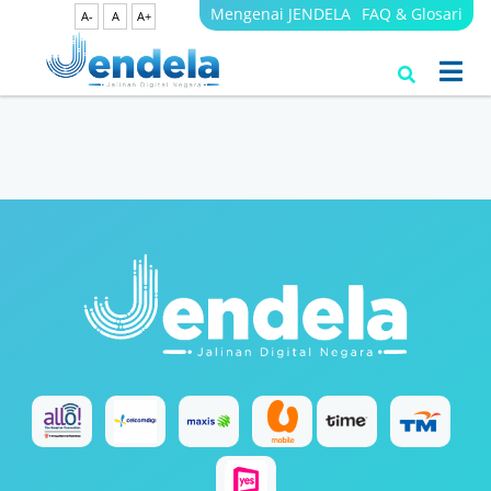
Mengenai JENDELA
FAQ & Glosari
A-
A
A+
Search Results