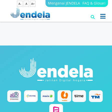
Mengenai JENDELA
FAQ & Glosari
A-
A
A+
Search Results