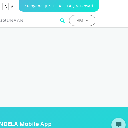
Mengenai JENDELA
FAQ & Glosari
A
A+
NGGUNAAN
BM
ENDELA Mobile App