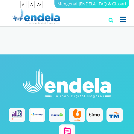
Mengenai JENDELA
FAQ & Glosari
A-
A
A+
Search Results