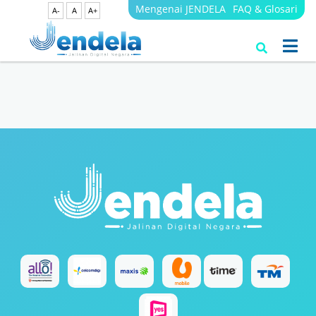
Mengenai JENDELA
FAQ & Glosari
A-
A
A+
Search Results