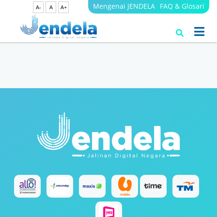
Mengenai JENDELA
FAQ & Glosari
A-
A
A+
Search Results