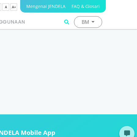
Mengenai JENDELA
FAQ & Glosari
A
A+
NGGUNAAN
BM
ENDELA Mobile App