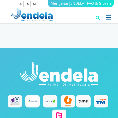
Mengenai JENDELA
FAQ & Glosari
A-
A
A+
Search Results