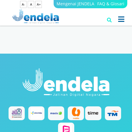
Mengenai JENDELA
FAQ & Glosari
A-
A
A+
Search Results