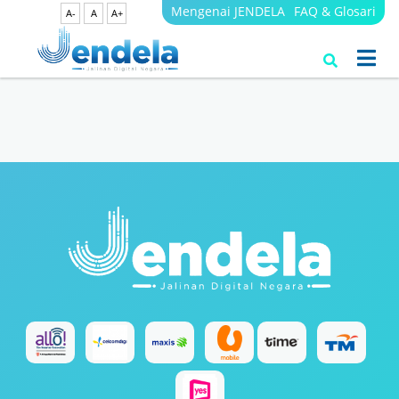
Mengenai JENDELA
FAQ & Glosari
A-
A
A+
Search Results