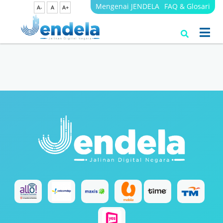
Mengenai JENDELA
FAQ & Glosari
A-
A
A+
Search Results