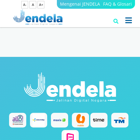
Mengenai JENDELA
FAQ & Glosari
A-
A
A+
Search Results