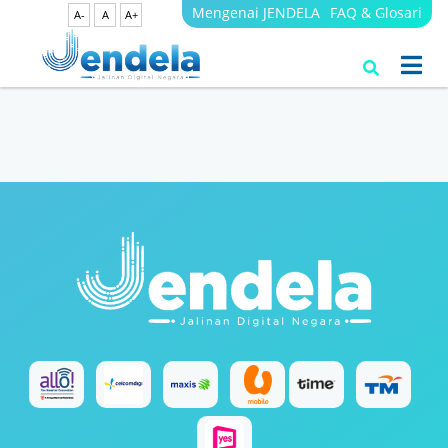
Mengenai JENDELA
FAQ & Glosari
A-
A
A+
Search Results