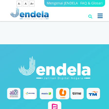
Mengenai JENDELA
FAQ & Glosari
A-
A
A+
Search Results