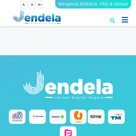
Mengenai JENDELA
FAQ & Glosari
A-
A
A+
Search Results