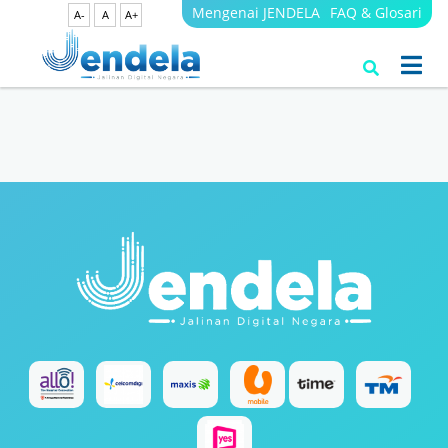
Mengenai JENDELA
FAQ & Glosari
A-
A
A+
Search Results