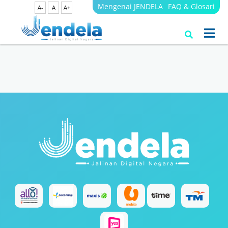
Mengenai JENDELA
FAQ & Glosari
A-
A
A+
Search Results