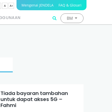
Mengenai JENDELA
FAQ & Glosari
A
A+
NGGUNAAN
BM
Tiada bayaran tambahan
untuk dapat akses 5G –
Fahmi