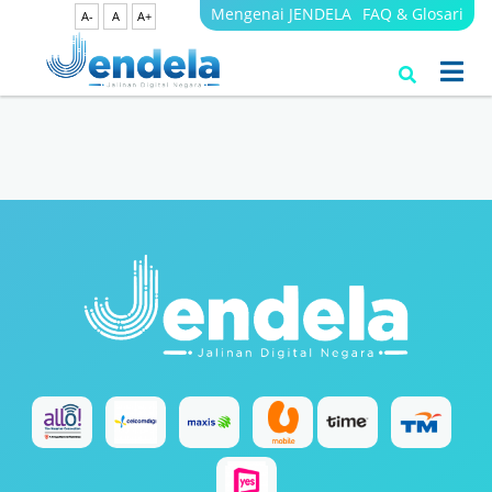
Mengenai JENDELA
FAQ & Glosari
A-
A
A+
Search Results