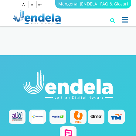
Mengenai JENDELA
FAQ & Glosari
A-
A
A+
Search Results