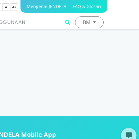
Mengenai JENDELA
FAQ & Glosari
A
A+
NGGUNAAN
BM
ENDELA Mobile App