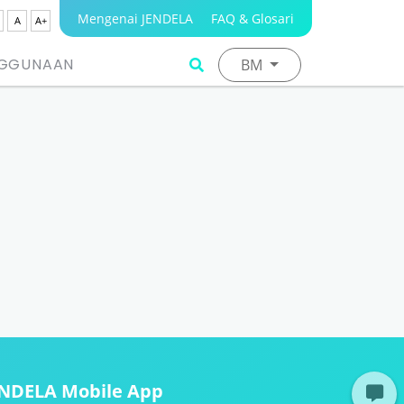
Mengenai JENDELA
FAQ & Glosari
A
A+
NGGUNAAN
BM
ENDELA Mobile App