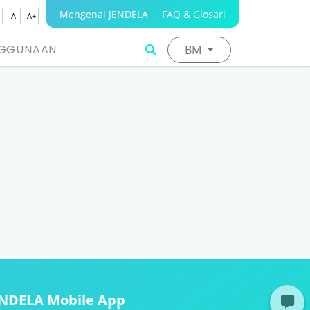
Mengenai JENDELA
FAQ & Glosari
A
A+
NGGUNAAN
BM
ENDELA Mobile App