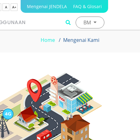
Mengenai JENDELA
FAQ & Glosari
A
A+
NGGUNAAN
BM
Home
Mengenai Kami