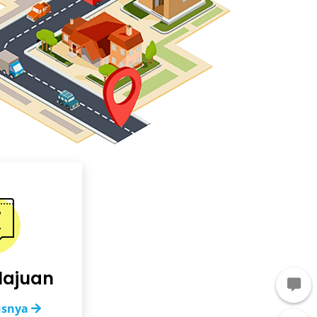
elajuan
usnya