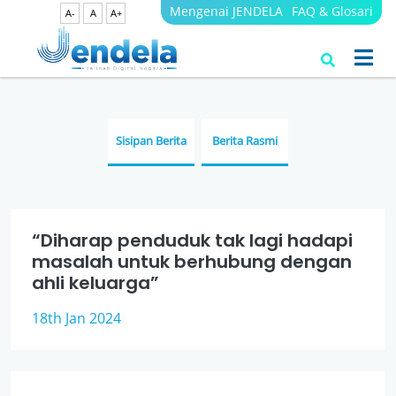
Mengenai JENDELA
FAQ & Glosari
A-
A
A+
Berita
JENDELA
Sisipan Berita
Berita Rasmi
“Diharap penduduk tak lagi hadapi
masalah untuk berhubung dengan
ahli keluarga”
18th Jan 2024