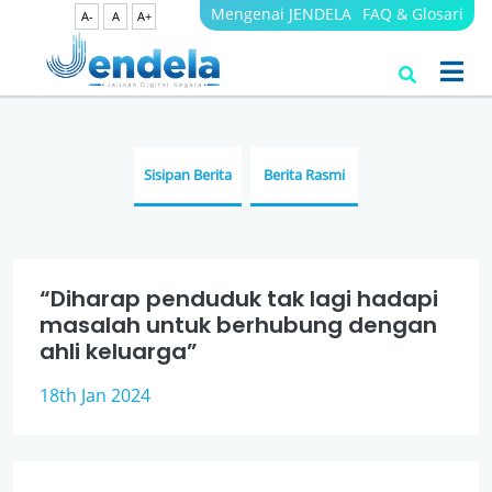
Mengenai JENDELA
FAQ & Glosari
A-
A
A+
Berita
JENDELA
Sisipan Berita
Berita Rasmi
“Diharap penduduk tak lagi hadapi
masalah untuk berhubung dengan
ahli keluarga”
18th Jan 2024