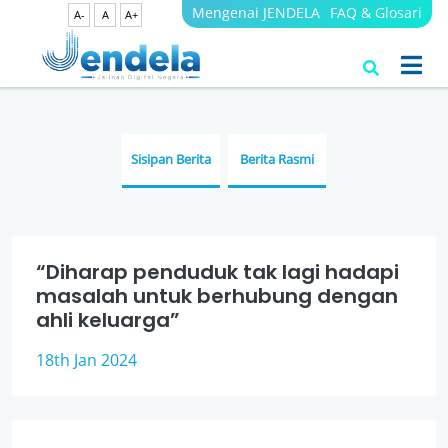
Mengenai JENDELA
FAQ & Glosari
A-
A
A+
Berita
JENDELA
Sisipan Berita
Berita Rasmi
“Diharap penduduk tak lagi hadapi
masalah untuk berhubung dengan
ahli keluarga”
18th Jan 2024