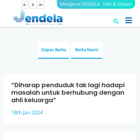
Mengenai JENDELA
FAQ & Glosari
A-
A
A+
Berita
JENDELA
Sisipan Berita
Berita Rasmi
“Diharap penduduk tak lagi hadapi
masalah untuk berhubung dengan
ahli keluarga”
18th Jan 2024