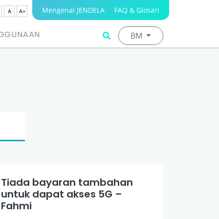
Mengenai JENDELA
FAQ & Glosari
A
A+
NGGUNAAN
BM
Tiada bayaran tambahan
untuk dapat akses 5G –
Fahmi