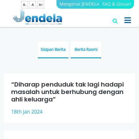
Mengenai JENDELA
FAQ & Glosari
A-
A
A+
Berita
JENDELA
Sisipan Berita
Berita Rasmi
“Diharap penduduk tak lagi hadapi
masalah untuk berhubung dengan
ahli keluarga”
18th Jan 2024