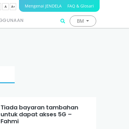
Mengenai JENDELA
FAQ & Glosari
A
A+
NGGUNAAN
BM
Tiada bayaran tambahan
untuk dapat akses 5G –
Fahmi