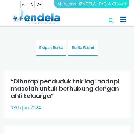
Mengenai JENDELA
FAQ & Glosari
A-
A
A+
Berita
JENDELA
Sisipan Berita
Berita Rasmi
“Diharap penduduk tak lagi hadapi
masalah untuk berhubung dengan
ahli keluarga”
18th Jan 2024