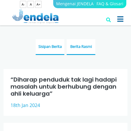
Mengenai JENDELA
FAQ & Glosari
A-
A
A+
Berita
JENDELA
Sisipan Berita
Berita Rasmi
“Diharap penduduk tak lagi hadapi
masalah untuk berhubung dengan
ahli keluarga”
18th Jan 2024