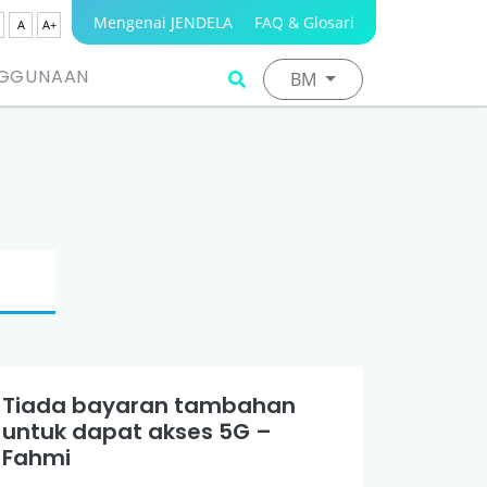
Mengenai JENDELA
FAQ & Glosari
A
A+
NGGUNAAN
BM
Tiada bayaran tambahan
untuk dapat akses 5G –
Fahmi