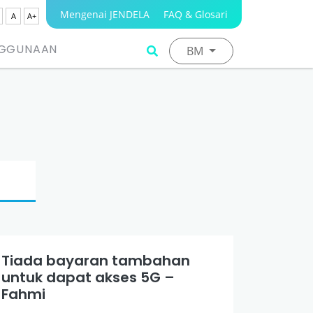
Mengenai JENDELA
FAQ & Glosari
A
A+
NGGUNAAN
BM
Tiada bayaran tambahan
untuk dapat akses 5G –
Fahmi