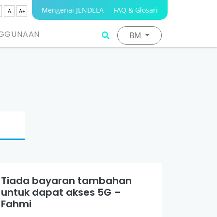
Mengenai JENDELA
FAQ & Glosari
A
A+
NGGUNAAN
BM
Tiada bayaran tambahan
untuk dapat akses 5G –
Fahmi