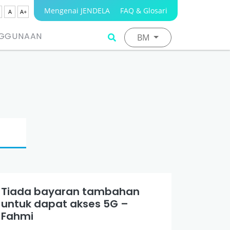
Mengenai JENDELA
FAQ & Glosari
A
A+
NGGUNAAN
BM
Tiada bayaran tambahan
untuk dapat akses 5G –
Fahmi